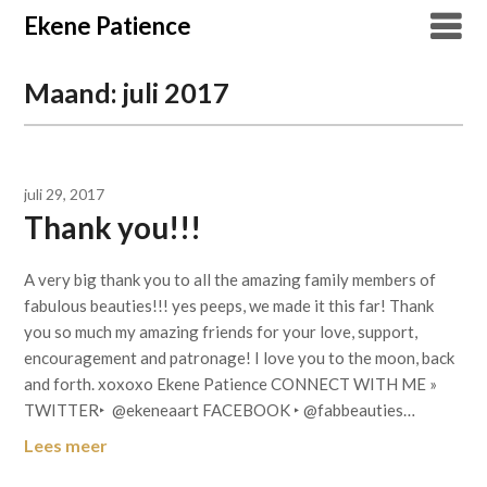
Overslaan
Ekene Patience
naar
inhoud
Maand:
juli 2017
juli 29, 2017
Thank you!!!
A very big thank you to all the amazing family members of
fabulous beauties!!! yes peeps, we made it this far! Thank
you so much my amazing friends for your love, support,
encouragement and patronage! I love you to the moon, back
and forth. xoxoxo Ekene Patience CONNECT WITH ME »
TWITTER‣ @ekeneaart FACEBOOK ‣ @fabbeauties…
Lees meer