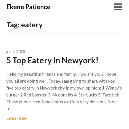
Overslaan
Ekene Patience
naar
inhoud
Tag:
eatery
juli 7, 2023
5 Top Eatery In Newyork!
Hello my beautiful friends and family, How are you? I hope
you all are doing well. Today, i am going to share with you
five top eatery in Newyork city in my own opinion; 1 Wendy’s
burger 2 Red Lobster 3. Mcdonalds 4. Starbucks 5. Taco bell
These above-mentioned eatery offers very delicious food
to…
Lees meer