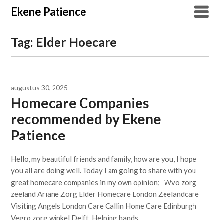
Overslaan
Ekene Patience
naar
inhoud
Tag:
Elder Hoecare
augustus 30, 2025
Homecare Companies
recommended by Ekene
Patience
Hello, my beautiful friends and family, how are you, I hope
you all are doing well. Today I am going to share with you
great homecare companies in my own opinion; Wvo zorg
zeeland Ariane Zorg Elder Homecare London Zeelandcare
Visiting Angels London Care Callin Home Care Edinburgh
Vegro zorg winkel Delft Helping hands…