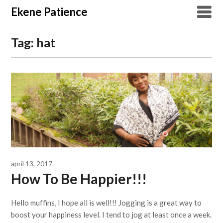
Overslaan
Ekene Patience
naar
inhoud
Tag:
hat
april 13, 2017
How To Be Happier!!!
Hello muffins, I hope all is well!!! Jogging is a great way to
boost your happiness level. I tend to jog at least once a week.