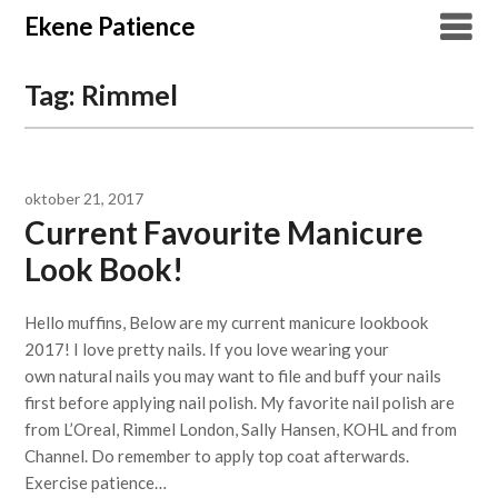
Overslaan
Ekene Patience
naar
inhoud
Tag:
Rimmel
oktober 21, 2017
Current Favourite Manicure
Look Book!
Hello muffins, Below are my current manicure lookbook
2017! I love pretty nails. If you love wearing your
own natural nails you may want to file and buff your nails
first before applying nail polish. My favorite nail polish are
from L’Oreal, Rimmel London, Sally Hansen, KOHL and from
Channel. Do remember to apply top coat afterwards.
Exercise patience…