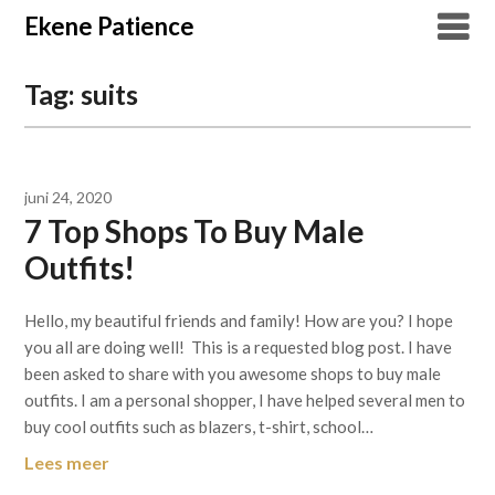
Overslaan
Ekene Patience
naar
inhoud
Tag:
suits
juni 24, 2020
7 Top Shops To Buy Male
Outfits!
Hello, my beautiful friends and family! How are you? I hope
you all are doing well! This is a requested blog post. I have
been asked to share with you awesome shops to buy male
outfits. I am a personal shopper, I have helped several men to
buy cool outfits such as blazers, t-shirt, school…
Lees meer